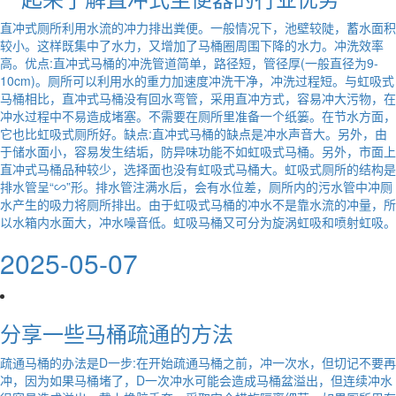
直冲式厕所利用水流的冲力排出粪便。一般情况下，池壁较陡，蓄水面积
较小。这样既集中了水力，又增加了马桶圈周围下降的水力。冲洗效率
高。优点:直冲式马桶的冲洗管道简单，路径短，管径厚(一般直径为9-
10cm)。厕所可以利用水的重力加速度冲洗干净，冲洗过程短。与虹吸式
马桶相比，直冲式马桶没有回水弯管，采用直冲方式，容易冲大污物，在
冲水过程中不易造成堵塞。不需要在厕所里准备一个纸篓。在节水方面，
它也比虹吸式厕所好。缺点:直冲式马桶的缺点是冲水声音大。另外，由
于储水面小，容易发生结垢，防异味功能不如虹吸式马桶。另外，市面上
直冲式马桶品种较少，选择面也没有虹吸式马桶大。虹吸式厕所的结构是
排水管呈“∽”形。排水管注满水后，会有水位差，厕所内的污水管中冲厕
水产生的吸力将厕所排出。由于虹吸式马桶的冲水不是靠水流的冲量，所
以水箱内水面大，冲水噪音低。虹吸马桶又可分为旋涡虹吸和喷射虹吸。
2025-05-07
分享一些马桶疏通的方法
疏通马桶的办法是D一步:在开始疏通马桶之前，冲一次水，但切记不要再
冲，因为如果马桶堵了，D一次冲水可能会造成马桶盆溢出，但连续冲水