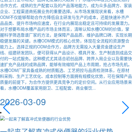
合作方式、成熟的生产配套以及的产品落地能力，成为众多品牌方、家装
企业、工程渠道商拓展业务的重要选择。从市场发展现状来看，水槽
ODM不仅能够帮助合作方降低自主研发与生产的成本，还能快速补齐产
品品类、提升市场响应速度，在行业内展现出稳定且可持续的发展潜力。
对于想要布局水槽产品的市场主体而言，清晰认知水槽ODM的价值，掌
握科学筛选靠谱厂家的方法，是保障产品品质、维护品牌口碑、实现长期
稳健发展的关键。水槽ODM模式的核心优势，体现在全流程的资源整合
能力上。选择正规的ODM合作方，品牌方无需投入大量资金建设生产
线、组建研发团队，便可获得从产品设计、模具开发、生产制造到成品交
付的一站式服务。这种模式尤其适合初创品牌、跨界入局企业以及需要快
速扩充产品线的成熟品牌，能够有效缩短产品上市周期，抢占市场先机。
水槽ODM厂家具备成熟的材质甄选、工艺把控与品质检测体系，在原材
料采购、生产工艺优化、成本控制等方面拥有规模化优势，可在保障产品
质量的前提下，为合作方提供更具竞争力的定价空间。从行业应用场景来
看，水槽ODM覆盖家用厨卫、工程配套、商业餐饮...
2026-03-09
一起来了解直冲式坐便器的行业优势