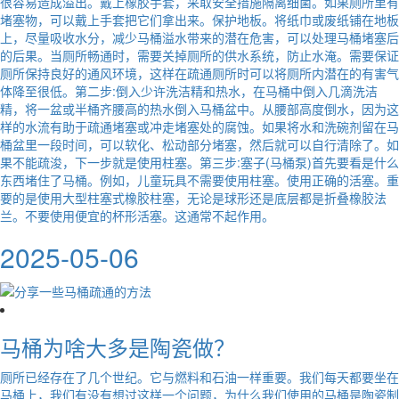
很容易造成溢出。戴上橡胶手套，采取安全措施隔离细菌。如果厕所里有
堵塞物，可以戴上手套把它们拿出来。保护地板。将纸巾或废纸铺在地板
上，尽量吸收水分，减少马桶溢水带来的潜在危害，可以处理马桶堵塞后
的后果。当厕所畅通时，需要关掉厕所的供水系统，防止水淹。需要保证
厕所保持良好的通风环境，这样在疏通厕所时可以将厕所内潜在的有害气
体降至很低。第二步:倒入少许洗洁精和热水，在马桶中倒入几滴洗洁
精，将一盆或半桶齐腰高的热水倒入马桶盆中。从腰部高度倒水，因为这
样的水流有助于疏通堵塞或冲走堵塞处的腐蚀。如果将水和洗碗剂留在马
桶盆里一段时间，可以软化、松动部分堵塞，然后就可以自行清除了。如
果不能疏浚，下一步就是使用柱塞。第三步:塞子(马桶泵)首先要看是什么
东西堵住了马桶。例如，儿童玩具不需要使用柱塞。使用正确的活塞。重
要的是使用大型柱塞式橡胶柱塞，无论是球形还是底层都是折叠橡胶法
兰。不要使用便宜的杯形活塞。这通常不起作用。
2025-05-06
马桶为啥大多是陶瓷做？
厕所已经存在了几个世纪。它与燃料和石油一样重要。我们每天都要坐在
马桶上，我们有没有想过这样一个问题，为什么我们使用的马桶是陶瓷制