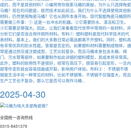
成的，而不是其他材料？小编将带你探索马桶的奥秘，为什么只选择陶瓷
马桶？现在的问题是，既然技术如此前沿，我们为什么不选择使用其他新
材料，仍然使用陶瓷马桶？它也从厕所本身开始。现代智能陶瓷马桶厕所
需要做三件事：① 这是一台冲水的机器。②它需要防水、清洁和卫生。
③它需要足够强大。因此，让我们来看看现代世界中常用的一些材料，并
分析它们是否适合用作厕所材料。布料① :塑料塑料是现代科学技术的代
表材料。基本上，我们的大多数日常必需品都离不开塑料。同时，塑料具
有非常优异的防水性能。答案是否定的。如果塑料材料需要制成物体，通
常是通过挤压或注塑成型，工艺比较复杂，而且马桶本身包含水箱、阀
门、污水管等部件，如果要制作如此详细的塑料模型，其成本将非常高。
此外，塑料的耐用性不是很好，经常在高压下，很容易引起变形，一旦内
部零件变形就会容易扭曲或开裂，影响用户体验。布料② ：不锈钢不锈
钢是生活中另一种常见的材料，比如不锈钢等，不锈钢不仅强度大，而且
生产工艺也不复杂，那么它是否可以用作马桶...
2025-04-30
全国统一咨询热线
0315-8451379